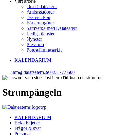
Vårt arbete
Om Dalateatern
Ambassadörer
Teatercirklar
För arrangörer
Samverka med Dalateatern
Lediga tjänster
Nyheter
Pressrum
Föreställningsarkiv
KALENDARIUM
info@dalateatern.se
023-777 600
Strumpängeln
KALENDARIUM
Boka biljetter
Frågor & svar
Personal