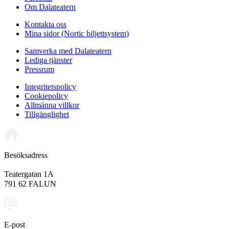
Om Dalateatern
Kontakta oss
Mina sidor (Nortic biljettsystem)
Samverka med Dalateatern
Lediga tjänster
Pressrum
Integritetspolicy
Cookiepolicy
Allmänna villkor
Tillgänglighet
Besöksadress
Teatergatan 1A
791 62 FALUN
E-post