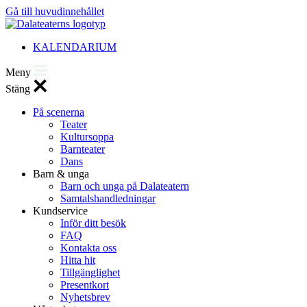
Gå till huvudinnehållet
KALENDARIUM
Meny
Stäng
På scenerna
Teater
Kultursoppa
Barnteater
Dans
Barn & unga
Barn och unga på Dalateatern
Samtalshandledningar
Kundservice
Inför ditt besök
FAQ
Kontakta oss
Hitta hit
Tillgänglighet
Presentkort
Nyhetsbrev