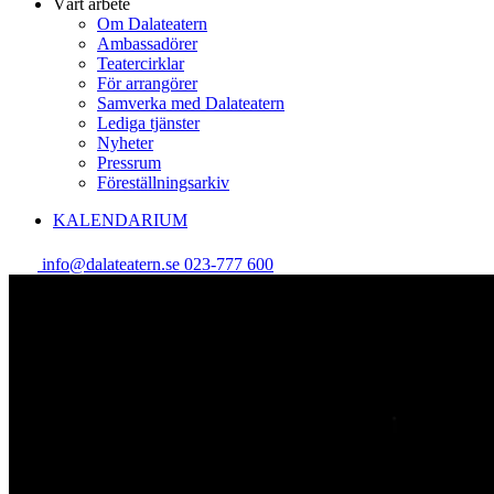
Vårt arbete
Om Dalateatern
Ambassadörer
Teatercirklar
För arrangörer
Samverka med Dalateatern
Lediga tjänster
Nyheter
Pressrum
Föreställningsarkiv
KALENDARIUM
info@dalateatern.se
023-777 600