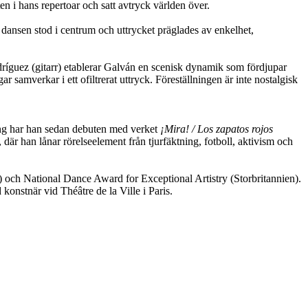
en i hans repertoar och satt avtryck världen över.
h dansen stod i centrum och uttrycket präglades av enkelhet,
ríguez (gitarr) etablerar Galván en scenisk dynamik som fördjupar
r samverkar i ett ofiltrerat uttryck. Föreställningen är inte nostalgisk
ning har han sedan debuten med verket
¡Mira! / Los zapatos rojos
är han lånar rörelseelement från tjurfäktning, fotboll, aktivism och
) och National Dance Award for Exceptional Artistry (Storbritannien).
konstnär vid Théâtre de la Ville i Paris.