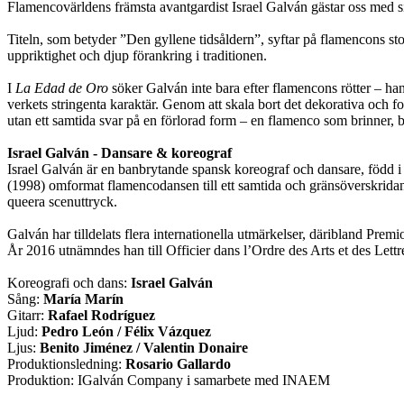
Flamencovärldens främsta avantgardist Israel Galván gästar oss med s
Titeln, som betyder ”Den gyllene tidsåldern”, syftar på flamencons stor
uppriktighet och djup förankring i traditionen.
I
La Edad de Oro
söker Galván inte bara efter flamencons rötter – h
verkets stringenta karaktär. Genom att skala bort det dekorativa och fok
utan ett samtida svar på en förlorad form – en flamenco som brinner, b
Israel Galván - Dansare & koreograf
Israel Galván är en banbrytande spansk koreograf och dansare, född i
(1998) omformat flamencodansen till ett samtida och gränsöverskridand
queera scenuttryck.
Galván har tilldelats flera internationella utmärkelser, däribland P
År 2016 utnämndes han till Officier dans l’Ordre des Arts et des Lettr
Koreografi och dans:
Israel Galván
Sång:
María Marín
Gitarr:
Rafael Rodríguez
Ljud:
Pedro León / Félix Vázquez
Ljus:
Benito Jiménez / Valentin Donaire
Produktionsledning:
Rosario Gallardo
Produktion: IGalván Company i samarbete med INAEM