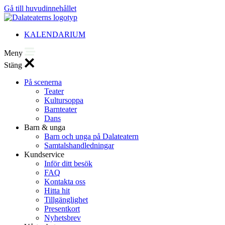
Gå till huvudinnehållet
KALENDARIUM
Meny
Stäng
På scenerna
Teater
Kultursoppa
Barnteater
Dans
Barn & unga
Barn och unga på Dalateatern
Samtalshandledningar
Kundservice
Inför ditt besök
FAQ
Kontakta oss
Hitta hit
Tillgänglighet
Presentkort
Nyhetsbrev