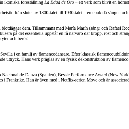
in ikoniska föreställning
La Edad de Oro
– ett verk som blivit en hörnst
hetstid från slutet av 1800-talet till 1930-talet – en epok då sången oc
an blottlägger dem. Tillsammans med María Marín (sång) och Rafael Rod
usera på det essentiella uppstår en rå närvaro där kropp, röst och stränga
ryter och berör!
 Sevilla i en familj av flamencodansare. Efter klassisk flamencoutbild
e uttryck. Hans verk präglas av en fysisk dekonstruktion av flamenco, d
remio Nacional de Danza (Spanien), Bessie Performance Award (New York
es i Frankrike. Han är även med i Netflix-serien Move och är associerad 