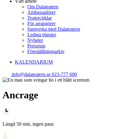
Vårt arbete
Om Dalateatern
Ambassadörer
Teatercirklar
För arrangörer
Samverka med Dalateatern
Lediga tjänster
Nyheter
Pressrum
Föreställningsarkiv
KALENDARIUM
info@dalateatern.se
023-777 600
Ancrage
Längd
50 min, ingen paus