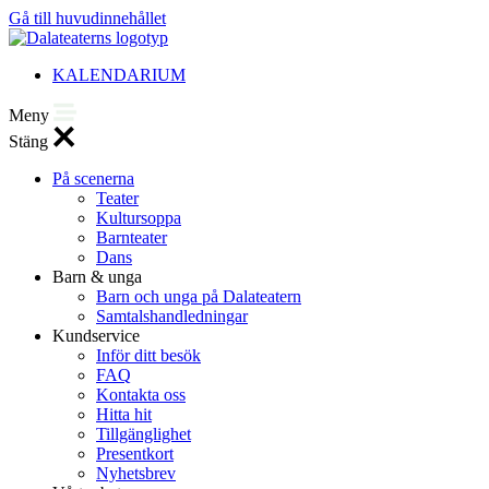
Gå till huvudinnehållet
KALENDARIUM
Meny
Stäng
På scenerna
Teater
Kultursoppa
Barnteater
Dans
Barn & unga
Barn och unga på Dalateatern
Samtalshandledningar
Kundservice
Inför ditt besök
FAQ
Kontakta oss
Hitta hit
Tillgänglighet
Presentkort
Nyhetsbrev