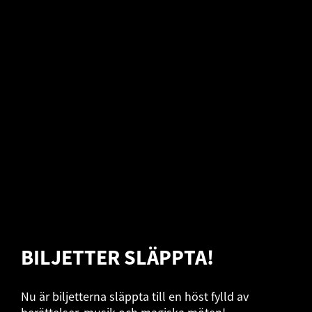
BILJETTER SLÄPPTA!
Nu är biljetterna släppta till en höst fylld av